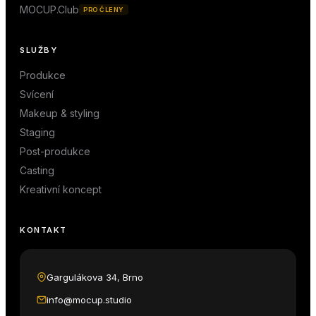
MOCUP.Club
PRO ČLENY
SLUŽBY
Produkce
Svícení
Makeup & styling
Staging
Post-produkce
Casting
Kreativní koncept
KONTAKT
Gargulákova 34, Brno
info@mocup.studio