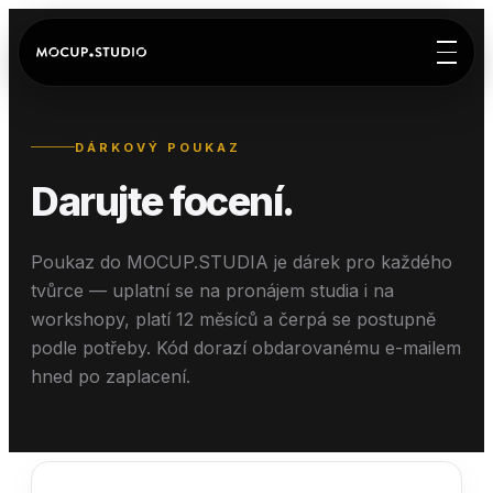
DÁRKOVÝ POUKAZ
Darujte focení.
Poukaz do MOCUP.STUDIA je dárek pro každého
tvůrce — uplatní se na pronájem studia i na
workshopy, platí 12 měsíců a čerpá se postupně
podle potřeby. Kód dorazí obdarovanému e-mailem
hned po zaplacení.