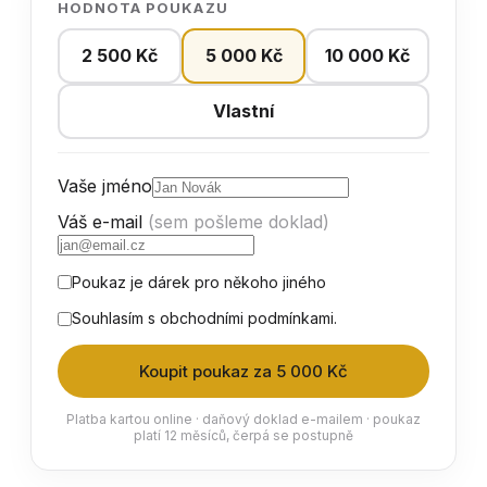
HODNOTA POUKAZU
2 500 Kč
5 000 Kč
10 000 Kč
Vlastní
Vaše jméno
Váš e-mail
(sem pošleme doklad)
Poukaz je dárek pro někoho jiného
Souhlasím s
obchodními podmínkami
.
Koupit poukaz za 5 000 Kč
Platba kartou online · daňový doklad e-mailem · poukaz
platí 12 měsíců, čerpá se postupně